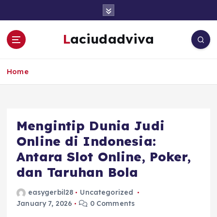
S
k
i
Laciudadviva
p
t
o
Home
c
o
n
t
e
Mengintip Dunia Judi
n
Online di Indonesia:
t
Antara Slot Online, Poker,
dan Taruhan Bola
easygerbil28
Uncategorized
January 7, 2026
0 Comments