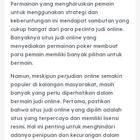
Permainan yang mengharuskan pemain
untuk menggunakan strategi dan
keberuntungan ini mendapat sambutan yang
cukup hangat dari para pecinta judi online.
Banyaknya situs judi online yang
menyediakan permainan poker membuat
para pemain memiliki banyak pilihan untuk
bermain.
Namun, meskipun perjudian online semakin
populer di kalangan masyarakat, masih
banyak yang perlu diperhatikan dalam
bermain judi online. Pertama, pastikan
bahwa situs judi online yang dipilih adalah
situs yang terpercaya dan memiliki lisensi
resmi. Hal ini penting untuk menghindari
adanya penipuan dan kecurangan dalam