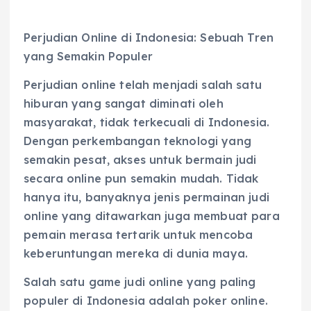
Perjudian Online di Indonesia: Sebuah Tren
yang Semakin Populer
Perjudian online telah menjadi salah satu
hiburan yang sangat diminati oleh
masyarakat, tidak terkecuali di Indonesia.
Dengan perkembangan teknologi yang
semakin pesat, akses untuk bermain judi
secara online pun semakin mudah. Tidak
hanya itu, banyaknya jenis permainan judi
online yang ditawarkan juga membuat para
pemain merasa tertarik untuk mencoba
keberuntungan mereka di dunia maya.
Salah satu game judi online yang paling
populer di Indonesia adalah poker online.