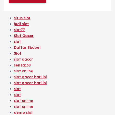
situs slot
judi slot
slot77
Slot Gacor
slot
Daftar Sbobet
Slot
slot gacor
sensa138
slot online
slot gacor hari ini
slot gacor hari ini
slot
slot
slot online
slot online
demo slot